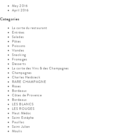
May 2016
April 2016
Categories
La carte du restaurant
Entrées
Salades
Pâtes
Poissons
Viandes
Snacking
Fromages
Desserts
La carte des Vins & des Champagnes
Champagnes
Charles Heidsieck
RARE CHAMPAGNE
Roses
Bordeaux
Côtes de Provence
Bordeaux
LES BLANCS
LES ROUGES
Haut Médoc
Saint Estèphe
Pauillac
Saint Julien
Moulis