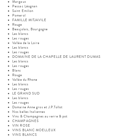
Margaux
Pessac Léognan
Saint Emilion
Pomerol
FAMILLE MITJAVILE
Rouge
Beaujolais, Bourgogne
Les blancs
Les rouges
Vallée de la Loire
Les blancs
Les rouges
DOMAINE DE LA CHAPELLE DE LAURENT DUMAS
Les blancs
Les rouges
Blanc
Rouge
Vallée du Rhone
Les blancs
Les rouges
LE GRAND SUD
Les blancs
Les rouges
Domaine Anne gros et J.P.Tollot
Nos belles Italiennes
Vins & Champagnes au verre & pot
CHAMPAGNES
VIN ROSE
VINS BLANC MOELLEUX
VINS BLANCS