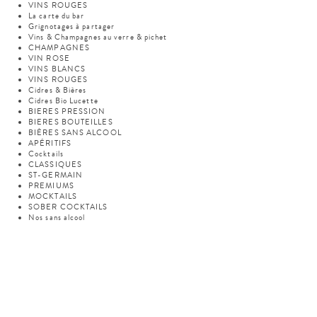
VINS ROUGES
La carte du bar
Grignotages à partager
Vins & Champagnes au verre & pichet
CHAMPAGNES
VIN ROSE
VINS BLANCS
VINS ROUGES
Cidres & Bières
Cidres Bio Lucette
BIERES PRESSION
BIERES BOUTEILLES
BIÈRES SANS ALCOOL
APÉRITIFS
Cocktails
CLASSIQUES
ST-GERMAIN
PREMIUMS
MOCKTAILS
SOBER COCKTAILS
Nos sans alcool
Champagne & vin
Pétillant 0°0
Vins 0°0
Bières "Divin"
Bières sans alcool
Cidre Bio sans alcool
Softs & Jus de fruits
LA GAMME SCHWEPPES PREMIUM
SOFTS