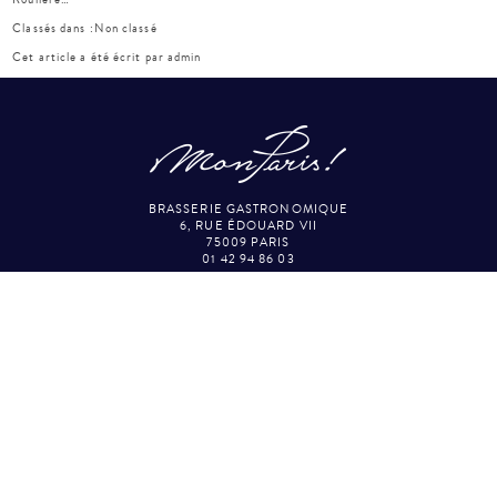
Classés dans :
Non classé
Cet article a été écrit par admin
BRASSERIE GASTRONOMIQUE
6, RUE ÉDOUARD VII
75009 PARIS
01 42 94 86 03
VOS AVIS
TRIP ADVISOR
GOOGLE REVIEWS
YELP
RECRUTEMENT