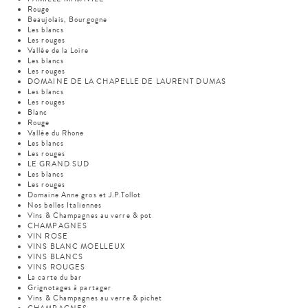
Rouge
Beaujolais, Bourgogne
Les blancs
Les rouges
Vallée de la Loire
Les blancs
Les rouges
DOMAINE DE LA CHAPELLE DE LAURENT DUMAS
Les blancs
Les rouges
Blanc
Rouge
Vallée du Rhone
Les blancs
Les rouges
LE GRAND SUD
Les blancs
Les rouges
Domaine Anne gros et J.P.Tollot
Nos belles Italiennes
Vins & Champagnes au verre & pot
CHAMPAGNES
VIN ROSE
VINS BLANC MOELLEUX
VINS BLANCS
VINS ROUGES
La carte du bar
Grignotages à partager
Vins & Champagnes au verre & pichet