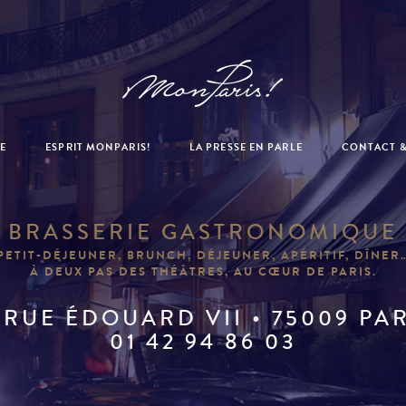
E
ESPRIT MONPARIS!
LA PRESSE EN PARLE
CONTACT &
BRASSERIE GASTRONOMIQUE
PETIT-DÉJEUNER, BRUNCH, DÉJEUNER, APÉRITIF, DÎNER
À DEUX PAS DES THÉÂTRES, AU CŒUR DE PARIS.
 RUE ÉDOUARD VII • 75009 PA
01 42 94 86 03