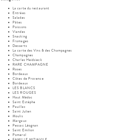
La carte du restaurant
Entrées
Salades
Pâtes
Poissons
Viandes
Snacking
Fromages
Desserts
La carte des Vins & des Champagnes
Champagnes
Charles Heidsieck
RARE CHAMPAGNE
Roses
Bordeaux
Côtes de Provence
Bordeaux
LES BLANCS
LES ROUGES
Haut Médoc
Saint Estèphe
Pauillac
Saint Julien
Moulis
Margaux
Pessac Léognan
Saint Emilion
Pomerol
FAMILLE MITJAVILE