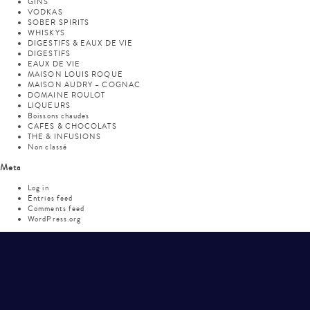
GINS
VODKAS
SOBER SPIRITS
WHISKYS
DIGESTIFS & EAUX DE VIE
DIGESTIFS
EAUX DE VIE
MAISON LOUIS ROQUE
MAISON AUDRY – COGNAC
DOMAINE ROULOT
LIQUEURS
Boissons chaudes
CAFES & CHOCOLATS
THE & INFUSIONS
Non classé
Meta
Log in
Entries feed
Comments feed
WordPress.org