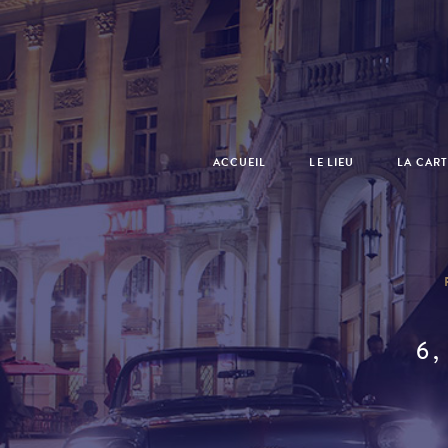
ACCUEIL
LE LIEU
LA CART
6,