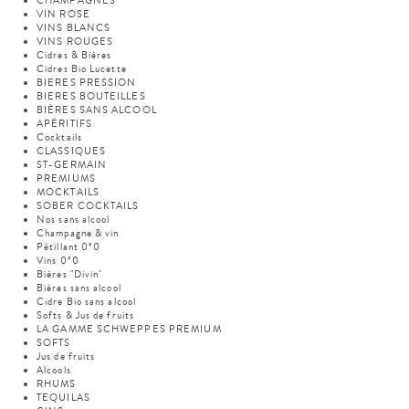
CHAMPAGNES
VIN ROSE
VINS BLANCS
VINS ROUGES
Cidres & Bières
Cidres Bio Lucette
BIERES PRESSION
BIERES BOUTEILLES
BIÈRES SANS ALCOOL
APÉRITIFS
Cocktails
CLASSIQUES
ST-GERMAIN
PREMIUMS
MOCKTAILS
SOBER COCKTAILS
Nos sans alcool
Champagne & vin
Pétillant 0°0
Vins 0°0
Bières "Divin"
Bières sans alcool
Cidre Bio sans alcool
Softs & Jus de fruits
LA GAMME SCHWEPPES PREMIUM
SOFTS
Jus de fruits
Alcools
RHUMS
TEQUILAS