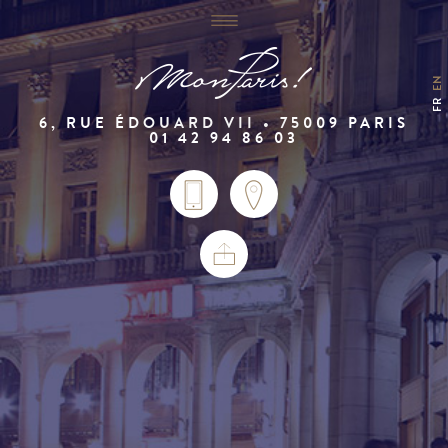
EN
FR
6, RUE ÉDOUARD VII • 75009 PARIS
01 42 94 86 03