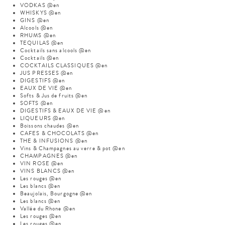
VODKAS @en
WHISKYS @en
GINS @en
Alcools @en
RHUMS @en
TEQUILAS @en
Cocktails sans alcools @en
Cocktails @en
COCKTAILS CLASSIQUES @en
JUS PRESSES @en
DIGESTIFS @en
EAUX DE VIE @en
Softs & Jus de fruits @en
SOFTS @en
DIGESTIFS & EAUX DE VIE @en
LIQUEURS @en
Boissons chaudes @en
CAFES & CHOCOLATS @en
THE & INFUSIONS @en
Vins & Champagnes au verre & pot @en
CHAMPAGNES @en
VIN ROSE @en
VINS BLANCS @en
Les rouges @en
Les blancs @en
Beaujolais, Bourgogne @en
Les blancs @en
Vallée du Rhone @en
Les rouges @en
Les rouges @en