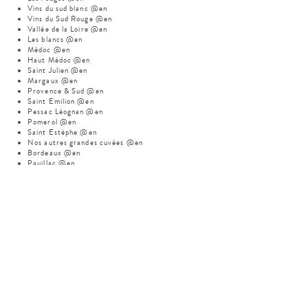
Vins du sud blanc @en
Vins du Sud Rouge @en
Vallée de la Loire @en
Les blancs @en
Médoc @en
Haut Médoc @en
Saint Julien @en
Margaux @en
Provence & Sud @en
Saint Emilion @en
Pessac Léognan @en
Pomerol @en
Saint Estèphe @en
Nos autres grandes cuvées @en
Bordeaux @en
Pauillac @en
Poissons @en
Desserts @en
La carte des Vins & des Champagnes @en
Champagnes @en
Charles Heidsieck @en
La carte du bar @en
Grignotages à partager @en
Omelettes @en
Pâtes & Risotto @en
Viandes @en
Meta
Log in