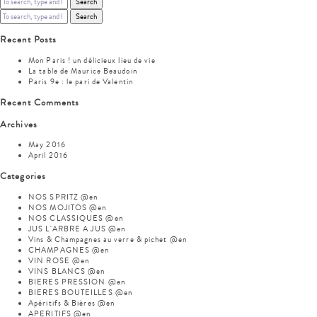
Search
Search
Recent Posts
Mon Paris ! un délicieux lieu de vie
La table de Maurice Beaudoin
Paris 9e : le pari de Valentin
Recent Comments
Archives
May 2016
April 2016
Categories
NOS SPRITZ @en
NOS MOJITOS @en
NOS CLASSIQUES @en
JUS L'ARBRE A JUS @en
Vins & Champagnes au verre & pichet @en
CHAMPAGNES @en
VIN ROSE @en
VINS BLANCS @en
BIERES PRESSION @en
BIERES BOUTEILLES @en
Apéritifs & Bières @en
APERITIFS @en