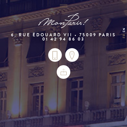
EN
6, RUE ÉDOUARD VII • 75009 PARIS
FR
01 42 94 86 03