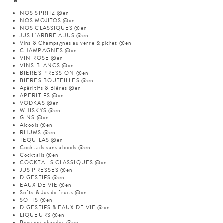
NOS SPRITZ @en
NOS MOJITOS @en
NOS CLASSIQUES @en
JUS L'ARBRE A JUS @en
Vins & Champagnes au verre & pichet @en
CHAMPAGNES @en
VIN ROSE @en
VINS BLANCS @en
BIERES PRESSION @en
BIERES BOUTEILLES @en
Apéritifs & Bières @en
APERITIFS @en
VODKAS @en
WHISKYS @en
GINS @en
Alcools @en
RHUMS @en
TEQUILAS @en
Cocktails sans alcools @en
Cocktails @en
COCKTAILS CLASSIQUES @en
JUS PRESSES @en
DIGESTIFS @en
EAUX DE VIE @en
Softs & Jus de fruits @en
SOFTS @en
DIGESTIFS & EAUX DE VIE @en
LIQUEURS @en
Boissons chaudes @en