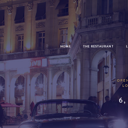
HOME
THE RESTAURANT
L
OPEN
LO
6,