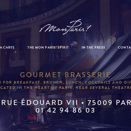
A CARTE
THE MON PARIS! SPIRIT
IN THE PRESS
CONTA
GOURMET BRASSERIE
 FOR BREAKFAST, BRUNCH, LUNCH, COCKTAILS AND D
CATED IN THE HEART OF PARIS, NEAR SEVERAL THEATR
 RUE ÉDOUARD VII • 75009 PA
01 42 94 86 03