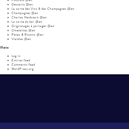
Poissons @en
Desserts @en
La carte des Vins & des Champagnes @en
Champagnes @en
Charles Heidsieck @en
La carte du bar @en
Grignotages à partager @en
Omelettes @en
Pâtes & Risotto @en
Viandes @en
Meta
Log in
Entries feed
Comments feed
WordPress.org