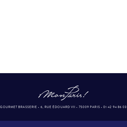
GOURMET BRASSERIE
•
6, RUE ÉDOUARD VII
•
75009 PARIS
•
01 42 94 86 03