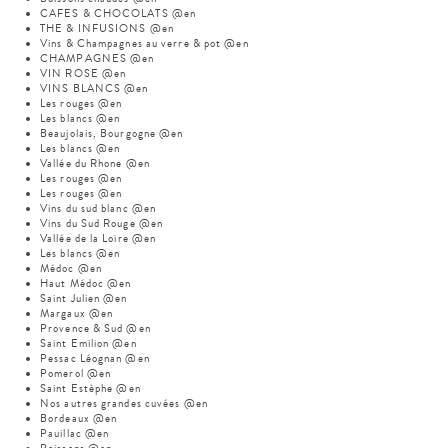
CAFES & CHOCOLATS @en
THE & INFUSIONS @en
Vins & Champagnes au verre & pot @en
CHAMPAGNES @en
VIN ROSE @en
VINS BLANCS @en
Les rouges @en
Les blancs @en
Beaujolais, Bourgogne @en
Les blancs @en
Vallée du Rhone @en
Les rouges @en
Les rouges @en
Vins du sud blanc @en
Vins du Sud Rouge @en
Vallée de la Loire @en
Les blancs @en
Médoc @en
Haut Médoc @en
Saint Julien @en
Margaux @en
Provence & Sud @en
Saint Emilion @en
Pessac Léognan @en
Pomerol @en
Saint Estèphe @en
Nos autres grandes cuvées @en
Bordeaux @en
Pauillac @en