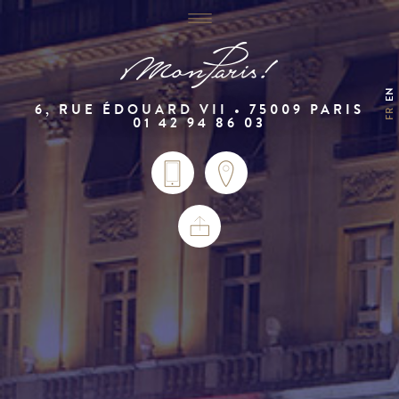
EN
6, RUE ÉDOUARD VII • 75009 PARIS
FR
01 42 94 86 03