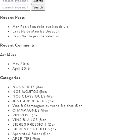
Search
Search
Recent Posts
Mon Paris ! un délicieux lieu de vie
La table de Maurice Beaudoin
Paris 9e : le pari de Valentin
Recent Comments
Archives
May 2016
April 2016
Categories
NOS SPRITZ @en
NOS MOJITOS @en
NOS CLASSIQUES @en
JUS L'ARBRE A JUS @en
Vins & Champagnes au verre & pichet @en
CHAMPAGNES @en
VIN ROSE @en
VINS BLANCS @en
BIERES PRESSION @en
BIERES BOUTEILLES @en
Apéritifs & Bières @en
APERITIFS @en