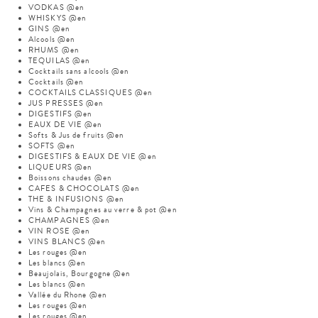
VODKAS @en
WHISKYS @en
GINS @en
Alcools @en
RHUMS @en
TEQUILAS @en
Cocktails sans alcools @en
Cocktails @en
COCKTAILS CLASSIQUES @en
JUS PRESSES @en
DIGESTIFS @en
EAUX DE VIE @en
Softs & Jus de fruits @en
SOFTS @en
DIGESTIFS & EAUX DE VIE @en
LIQUEURS @en
Boissons chaudes @en
CAFES & CHOCOLATS @en
THE & INFUSIONS @en
Vins & Champagnes au verre & pot @en
CHAMPAGNES @en
VIN ROSE @en
VINS BLANCS @en
Les rouges @en
Les blancs @en
Beaujolais, Bourgogne @en
Les blancs @en
Vallée du Rhone @en
Les rouges @en
Les rouges @en