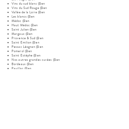
Vins du sud blanc @en
Vins du Sud Rouge @en
Vallée de la Loire @en
Les blancs @en
Médoc @en
Haut Médoc @en
Saint Julien @en
Margaux @en
Provence & Sud @en
Saint Emilion @en
Pessac Léognan @en
Pomerol @en
Saint Estèphe @en
Nos autres grandes cuvées @en
Bordeaux @en
Pauillac @en
Poissons @en
Desserts @en
La carte des Vins & des Champagnes @en
Champagnes @en
Charles Heidsieck @en
La carte du bar @en
Grignotages à partager @en
Omelettes @en
Pâtes & Risotto @en
Viandes @en
Meta
Log in