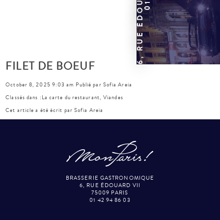
FILET DE BOEUF
October 8, 2025 9:03 am
Publié par
Sofia Areia
Classés dans :
La carte du restaurant
,
Viandes
Cet article a été écrit par Sofia Areia
BRASSERIE GASTRONOMIQUE
6, RUE ÉDOUARD VII
75009 PARIS
01 42 94 86 03