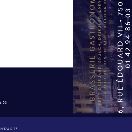
6, RUE ÉDOUARD VII • 75009 PARIS
PETIT-DÉJEUNER, BRUNCH, DÉJEUNER, APÉRITIF, DÎNER…
BRASSERIE GASTRONOMIQUE
À DEUX PAS DES THÉÂTRES, AU CŒUR DE PARIS.
01 42 94 86 
86 03
N DU SITE