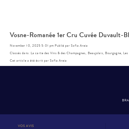
Vosne-Romanée 1er Cru Cuvée Duvault-Bl
November 10, 2025 5:01 pm
Publié par
Sofia Areia
Classés dans :
La carte des Vins & des Champagnes
,
Beaujolais, Bourgogne
,
Les
Cet article a été écrit par Sofia Areia
BRA
VOS AVIS