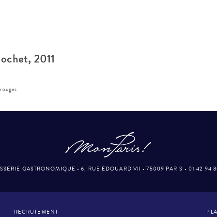
ochet, 2011
 rouges
SSERIE GASTRONOMIQUE
•
6, RUE ÉDOUARD VII
•
75009 PARIS
•
01 42 94 
RECRUTEMENT
PLA