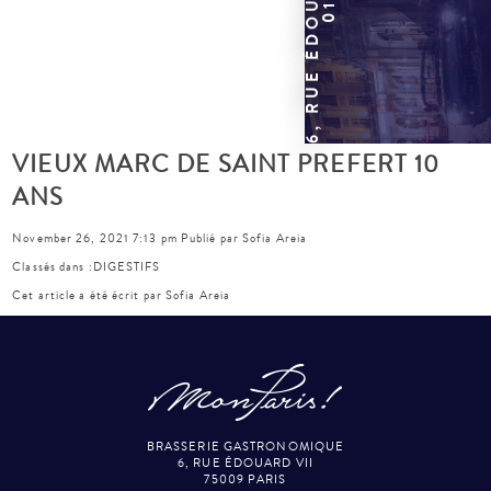
VIEUX MARC DE SAINT PREFERT 10
ANS
November 26, 2021 7:13 pm
Publié par
Sofia Areia
Classés dans :
DIGESTIFS
Cet article a été écrit par Sofia Areia
BRASSERIE GASTRONOMIQUE
6, RUE ÉDOUARD VII
75009 PARIS