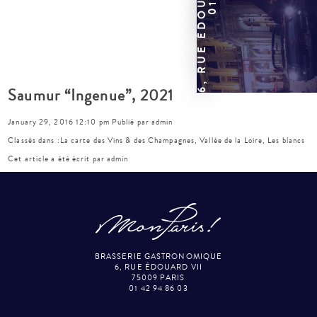
Saumur “Ingenue”, 2021
January 29, 2016 12:10 pm
Publié par
admin
Classés dans :
La carte des Vins & des Champagnes
,
Vallée de la Loire
,
Les blancs
Cet article a été écrit par admin
BRASSERIE GASTRONOMIQUE
6, RUE ÉDOUARD VII
75009 PARIS
01 42 94 86 03