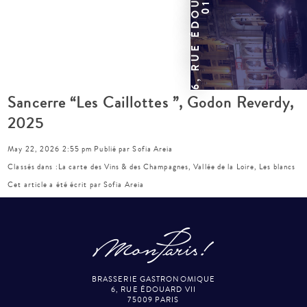
Sancerre “Les Caillottes ”, Godon Reverdy,
2025
May 22, 2026 2:55 pm
Publié par
Sofia Areia
Classés dans :
La carte des Vins & des Champagnes
,
Vallée de la Loire
,
Les blancs
Cet article a été écrit par Sofia Areia
BRASSERIE GASTRONOMIQUE
6, RUE ÉDOUARD VII
75009 PARIS