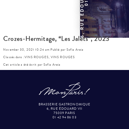
Crozes-Hermitage, “Les Jalets”, 2023
November 30, 2021 10:24 am
Publié par
Sofia Areia
Classés dans :
VINS ROUGES
,
VINS ROUGES
Cet article a été écrit par Sofia Areia
BRASSERIE GASTRONOMIQUE
6, RUE ÉDOUARD VII
75009 PARIS
01 42 94 86 03