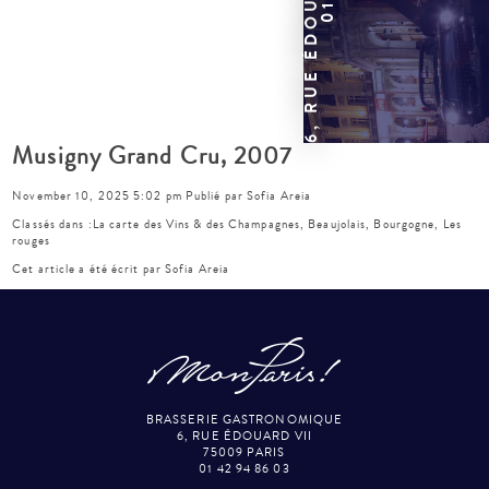
Musigny Grand Cru, 2007
November 10, 2025 5:02 pm
Publié par
Sofia Areia
Classés dans :
La carte des Vins & des Champagnes
,
Beaujolais, Bourgogne
,
Les
rouges
Cet article a été écrit par Sofia Areia
BRASSERIE GASTRONOMIQUE
6, RUE ÉDOUARD VII
75009 PARIS
01 42 94 86 03