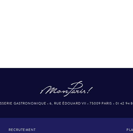
SSERIE GASTRONOMIQUE
•
6, RUE ÉDOUARD VII
•
75009 PARIS
•
01 42 94 
RECRUTEMENT
PLA