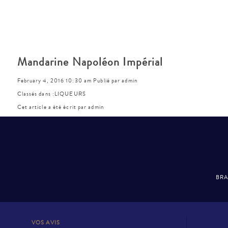
Mandarine Napoléon Impérial
February 4, 2016 10:30 am
Publié par
admin
Classés dans :
LIQUEURS
Cet article a été écrit par admin
BRA
VOS AVIS