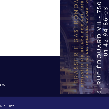
6, RUE ÉDOUARD VII • 75009 PARIS
PETIT-DÉJEUNER, BRUNCH, DÉJEUNER, APÉRITIF, DÎNER…
BRASSERIE GASTRONOMIQUE
À DEUX PAS DES THÉÂTRES, AU CŒUR DE PARIS.
01 42 94 86 
86 03
N DU SITE