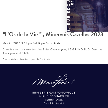
“L’Os de le Vie ” , Minervois Cazelles 2023
May 21, 2026 3:39 pm
Publié par
Sofia Areia
Classés dans :
La carte des Vins & des Champagnes
,
LE GRAND SUD
,
Domaine
Anne gros et J.P.Tollot
Cet article a été écrit par Sofia Areia
BRASSERIE GASTRONOMIQUE
6, RUE ÉDOUARD VII
75009 PARIS
01 42 94 86 03