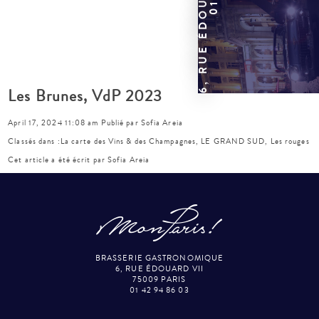
Les Brunes, VdP 2023
April 17, 2024 11:08 am
Publié par
Sofia Areia
Classés dans :
La carte des Vins & des Champagnes
,
LE GRAND SUD
,
Les rouges
Cet article a été écrit par Sofia Areia
BRASSERIE GASTRONOMIQUE
6, RUE ÉDOUARD VII
75009 PARIS
01 42 94 86 03