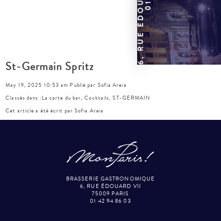
St-Germain Spritz
May 19, 2025 10:53 am
Publié par
Sofia Areia
Classés dans :
La carte du bar
,
Cocktails
,
ST-GERMAIN
Cet article a été écrit par Sofia Areia
BRASSERIE GASTRONOMIQUE
6, RUE ÉDOUARD VII
75009 PARIS
01 42 94 86 03