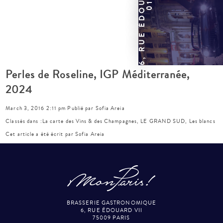
Perles de Roseline, IGP Méditerranée,
2024
March 3, 2016 2:11 pm
Publié par
Sofia Areia
Classés dans :
La carte des Vins & des Champagnes
,
LE GRAND SUD
,
Les blancs
Cet article a été écrit par Sofia Areia
BRASSERIE GASTRONOMIQUE
6, RUE ÉDOUARD VII
75009 PARIS