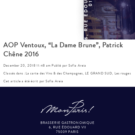
AOP Ventoux, “La Dame Brune”, Patrick
Chêne 2016
December 20, 2018 11:48 am
Publié par
Sofia Areia
Classés dans :
La carte des Vins & des Champagnes
,
LE GRAND SUD
,
Les rouges
Cet article a été écrit par Sofia Areia
BRASSERIE GASTRONOMIQUE
6, RUE ÉDOUARD VII
75009 PARIS