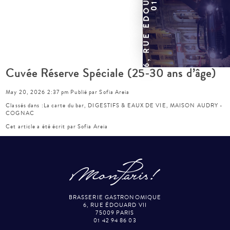
Cuvée Réserve Spéciale (25-30 ans d’âge)
May 20, 2026 2:37 pm
Publié par
Sofia Areia
Classés dans :
La carte du bar
,
DIGESTIFS & EAUX DE VIE
,
MAISON AUDRY -
COGNAC
Cet article a été écrit par Sofia Areia
BRASSERIE GASTRONOMIQUE
6, RUE ÉDOUARD VII
75009 PARIS
01 42 94 86 03