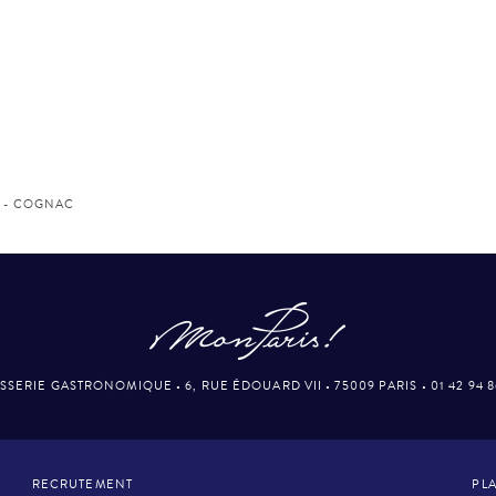
 - COGNAC
SSERIE GASTRONOMIQUE
•
6, RUE ÉDOUARD VII
•
75009 PARIS
•
01 42 94 
RECRUTEMENT
PLA