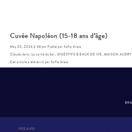
Cuvée Napoléon (15-18 ans d’âge)
May 20, 2026 2:38 pm
Publié par
Sofia Areia
Classés dans :
La carte du bar
,
DIGESTIFS & EAUX DE VIE
,
MAISON AUDRY
Cet article a été écrit par Sofia Areia
BRA
VOS AVIS