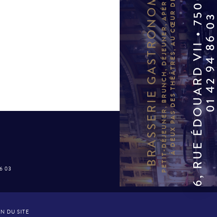
6, RUE ÉDOUARD VII • 75009 PARIS
PETIT-DÉJEUNER, BRUNCH, DÉJEUNER, APÉRITIF, DÎNER…
BRASSERIE GASTRONOMIQUE
À DEUX PAS DES THÉÂTRES, AU CŒUR DE PARIS.
01 42 94 86 
86 03
N DU SITE