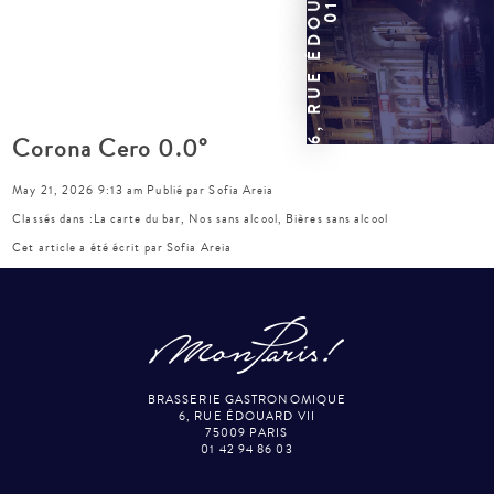
Corona Cero 0.0°
May 21, 2026 9:13 am
Publié par
Sofia Areia
Classés dans :
La carte du bar
,
Nos sans alcool
,
Bières sans alcool
Cet article a été écrit par Sofia Areia
BRASSERIE GASTRONOMIQUE
6, RUE ÉDOUARD VII
75009 PARIS
01 42 94 86 03