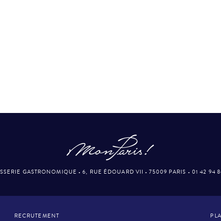
SSERIE GASTRONOMIQUE
•
6, RUE ÉDOUARD VII
•
75009 PARIS
•
01 42 94 
RECRUTEMENT
PLA