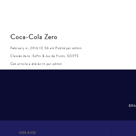
Coca-Cola Zero
February 4, 2016 10:56 am
Publié par
admin
Classés dans :
Softs & Jus de fruits
,
SOFTS
Cet article a été écrit par admin
BRA
VOS AVIS