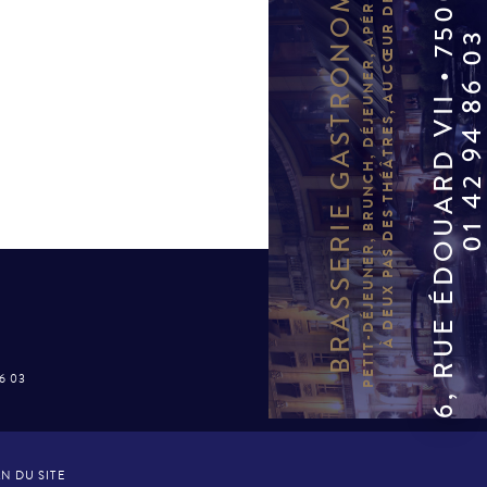
6, RUE ÉDOUARD VII • 75009 PARIS
PETIT-DÉJEUNER, BRUNCH, DÉJEUNER, APÉRITIF, DÎNER…
BRASSERIE GASTRONOMIQUE
À DEUX PAS DES THÉÂTRES, AU CŒUR DE PARIS.
01 42 94 86 
86 03
N DU SITE