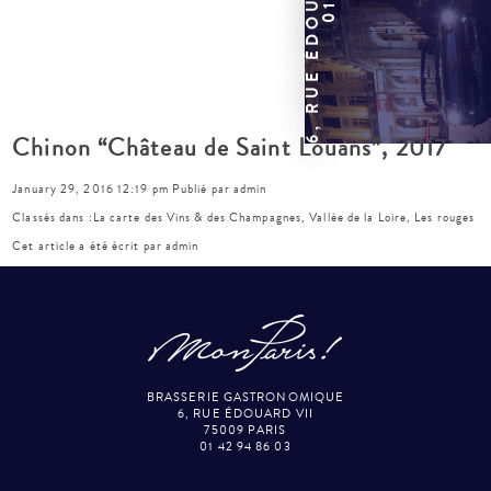
Chinon “Château de Saint Louans”, 2017
January 29, 2016 12:19 pm
Publié par
admin
Classés dans :
La carte des Vins & des Champagnes
,
Vallée de la Loire
,
Les rouges
Cet article a été écrit par admin
BRASSERIE GASTRONOMIQUE
6, RUE ÉDOUARD VII
75009 PARIS
01 42 94 86 03