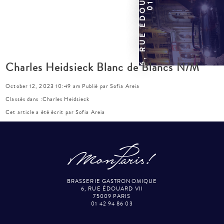
Charles Heidsieck Blanc de Blancs N/M
October 12, 2023 10:49 am
Publié par
Sofia Areia
Classés dans :
Charles Heidsieck
Cet article a été écrit par Sofia Areia
BRASSERIE GASTRONOMIQUE
6, RUE ÉDOUARD VII
75009 PARIS
01 42 94 86 03