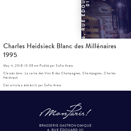
Charles Heidsieck Blanc des Millénaires
1995
May 4, 2018 10:08 am
Publié par
Sofia Areia
Classés dans :
La carte des Vins & des Champagnes
,
Champagnes
,
Charles
Heidsieck
Cet article a été écrit par Sofia Areia
BRASSERIE GASTRONOMIQUE
6, RUE ÉDOUARD VII