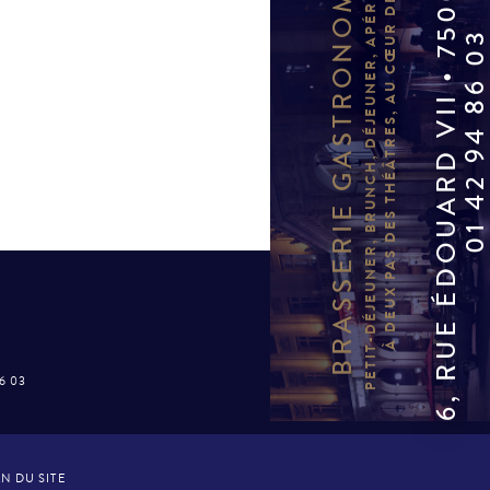
6, RUE ÉDOUARD VII • 75009 PARIS
PETIT-DÉJEUNER, BRUNCH, DÉJEUNER, APÉRITIF, DÎNER…
BRASSERIE GASTRONOMIQUE
À DEUX PAS DES THÉÂTRES, AU CŒUR DE PARIS.
01 42 94 86 
86 03
N DU SITE