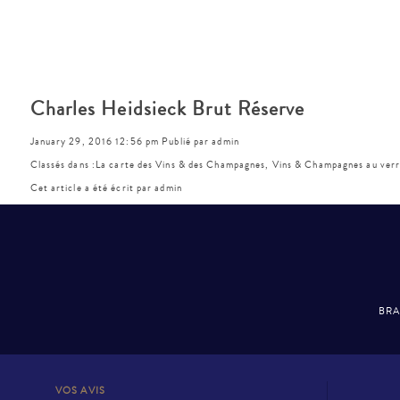
Charles Heidsieck Brut Réserve
January 29, 2016 12:56 pm
Publié par
admin
Classés dans :
La carte des Vins & des Champagnes
,
Vins & Champagnes au verr
Cet article a été écrit par admin
BRA
VOS AVIS