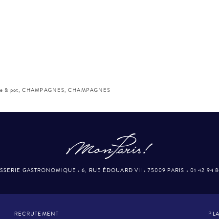
e & pot
,
CHAMPAGNES
,
CHAMPAGNES
SSERIE GASTRONOMIQUE
•
6, RUE ÉDOUARD VII
•
75009 PARIS
•
01 42 94 
RECRUTEMENT
PLA