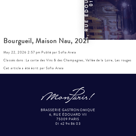
Bourgueil, Maison Nau, 2021
May 22, 2026 2:57 pm
Publié par
Sofia Areia
Classés dans :
La carte des Vins & des Champagnes
,
Vallée de la Loire
,
Les rouges
Cet article a été écrit par Sofia Areia
BRASSERIE GASTRONOMIQUE
6, RUE ÉDOUARD VII
75009 PARIS
01 42 94 86 03