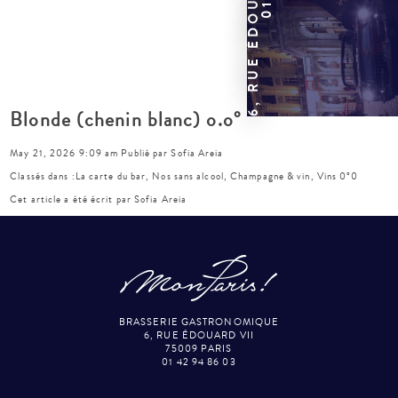
Blonde (chenin blanc) o.o°
May 21, 2026 9:09 am
Publié par
Sofia Areia
Classés dans :
La carte du bar
,
Nos sans alcool
,
Champagne & vin
,
Vins 0°0
Cet article a été écrit par Sofia Areia
BRASSERIE GASTRONOMIQUE
6, RUE ÉDOUARD VII
75009 PARIS
01 42 94 86 03