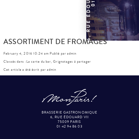
ASSORTIMENT DE FROMAGES
February 4, 2016 10:24 am
Publié par
admin
Classés dans :
La carte du bar
,
Grignotages à partager
Cet article a été écrit par admin
BRASSERIE GASTRONOMIQUE
6, RUE ÉDOUARD VII
75009 PARIS
01 42 94 86 03