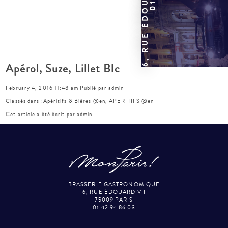
Apérol, Suze, Lillet Blc
February 4, 2016 11:48 am
Publié par
admin
Classés dans :
Apéritifs & Bières @en
,
APERITIFS @en
Cet article a été écrit par admin
BRASSERIE GASTRONOMIQUE
6, RUE ÉDOUARD VII
75009 PARIS
01 42 94 86 03