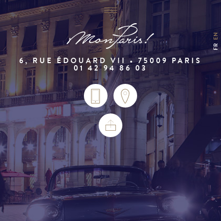
EN
FR
6, RUE ÉDOUARD VII • 75009 PARIS
01 42 94 86 03