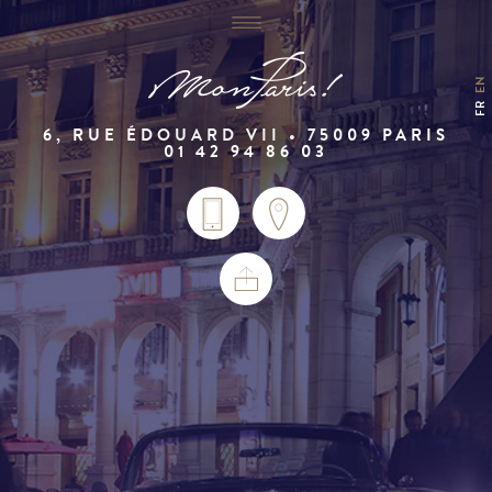
EN
FR
6, RUE ÉDOUARD VII • 75009 PARIS
01 42 94 86 03