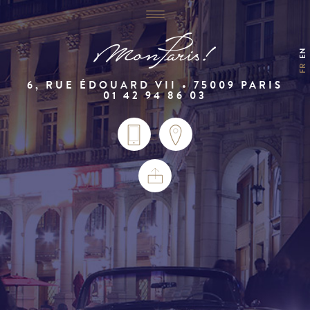
EN
FR
6, RUE ÉDOUARD VII • 75009 PARIS
01 42 94 86 03