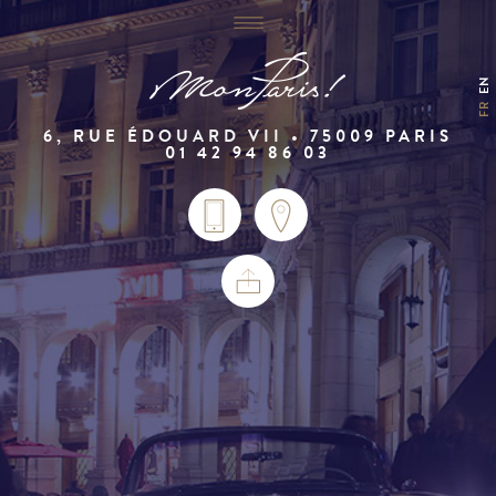
EN
FR
6, RUE ÉDOUARD VII • 75009 PARIS
01 42 94 86 03